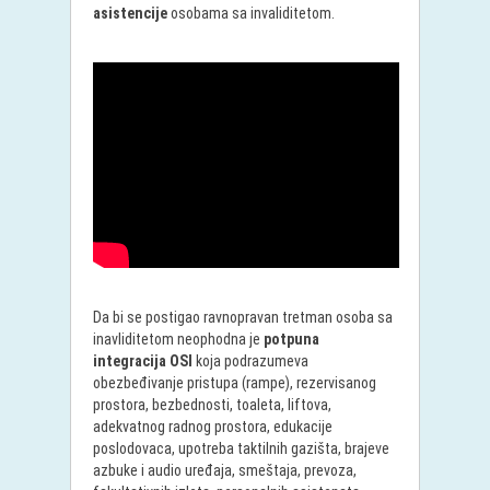
asistencije
osobama sa invaliditetom.
Da bi se postigao ravnopravan tretman osoba sa
inavliditetom neophodna je
potpuna
integracija OSI
koja podrazumeva
obezbeđivanje pristupa (rampe), rezervisanog
prostora, bezbednosti, toaleta, liftova,
adekvatnog radnog prostora, edukacije
poslodovaca, upotreba taktilnih gazišta, brajeve
azbuke i audio uređaja, smeštaja, prevoza,