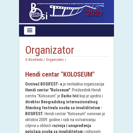
Organizator
O Bosifestu
/
Organizator
/
Hendi centar "KOLOSEUM"
Osnivač BOSIFEST- a
je nevladina organizacija
Hendi centar "Koloseum"
. Predsednik Hendi
centra "Koloseum" je
Darko Ivić
koji je ujedno i
direktor Beogradskog internacionalnog
filmskog festivala osoba sa invaliditetom -
BOSIFEST
.
Hendi centar "Koloseum" osnovan je
oktobra 2009. godine i radi na ostvarivanju
ciljeva u oblasti
razvoja i unapređenja
položaja osoba sa invaliditetom
i njihovom